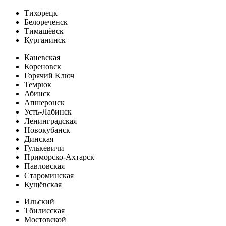
Тихорецк
Белореченск
Тимашёвск
Курганинск
Каневская
Кореновск
Горячий Ключ
Темрюк
Абинск
Апшеронск
Усть-Лабинск
Ленинградская
Новокубанск
Динская
Гулькевичи
Приморско-Ахтарск
Павловская
Староминская
Кущёвская
Ильский
Тбилисская
Мостовской