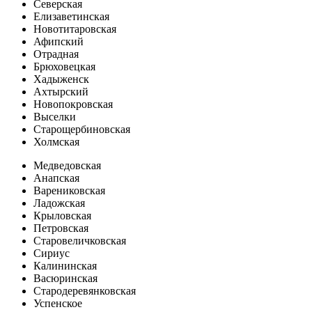
Северская
Елизаветинская
Новотитаровская
Афипский
Отрадная
Брюховецкая
Хадыженск
Ахтырский
Новопокровская
Выселки
Старощербиновская
Холмская
Медведовская
Анапская
Варениковская
Ладожская
Крыловская
Петровская
Старовеличковская
Сириус
Калининская
Васюринская
Стародеревянковская
Успенское