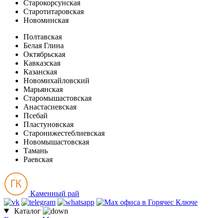
Старокорсунская
Старотитаровская
Новоминская
Полтавская
Белая Глина
Октябрьская
Кавказская
Казанская
Новомихайловский
Марьянская
Старомышастовская
Анастасиевская
Псебай
Пластуновская
Старонижестеблиевская
Новомышастовская
Тамань
Раевская
Каменный рай
Каталог