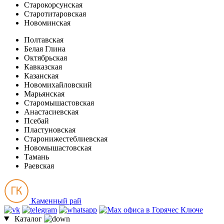
Старокорсунская
Старотитаровская
Новоминская
Полтавская
Белая Глина
Октябрьская
Кавказская
Казанская
Новомихайловский
Марьянская
Старомышастовская
Анастасиевская
Псебай
Пластуновская
Старонижестеблиевская
Новомышастовская
Тамань
Раевская
Каменный рай
Каталог