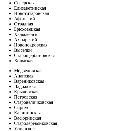
Северская
Елизаветинская
Новотитаровская
Афипский
Отрадная
Брюховецкая
Хадыженск
Ахтырский
Новопокровская
Выселки
Старощербиновская
Холмская
Медведовская
Анапская
Варениковская
Ладожская
Крыловская
Петровская
Старовеличковская
Сириус
Калининская
Васюринская
Стародеревянковская
Успенское