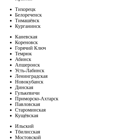
Тихорецк
Белореченск
Тимашёвск
Курганинск
Каневская
Кореновск
Горячий Ключ
Темрюк
Абинск
Апшеронск
Усть-Лабинск
Ленинградская
Новокубанск
Динская
Гулькевичи
Приморско-Ахтарск
Павловская
Староминская
Кущёвская
Ильский
Тбилисская
Мостовской