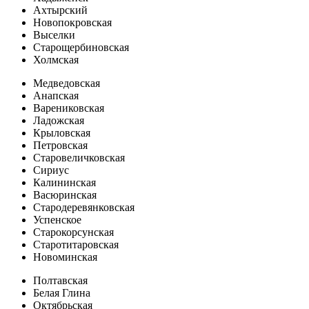
Ахтырский
Новопокровская
Выселки
Старощербиновская
Холмская
Медведовская
Анапская
Варениковская
Ладожская
Крыловская
Петровская
Старовеличковская
Сириус
Калининская
Васюринская
Стародеревянковская
Успенское
Старокорсунская
Старотитаровская
Новоминская
Полтавская
Белая Глина
Октябрьская