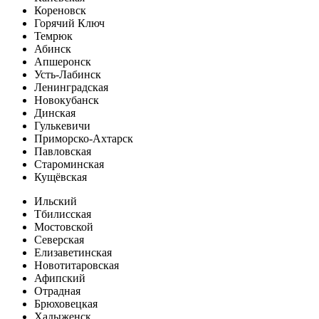
Кореновск
Горячий Ключ
Темрюк
Абинск
Апшеронск
Усть-Лабинск
Ленинградская
Новокубанск
Динская
Гулькевичи
Приморско-Ахтарск
Павловская
Староминская
Кущёвская
Ильский
Тбилисская
Мостовской
Северская
Елизаветинская
Новотитаровская
Афипский
Отрадная
Брюховецкая
Хадыженск