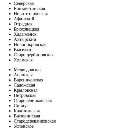
Северская
Елизаветинская
Новотитаровская
Афипский
Отрадная
Брюховецкая
Хадыженск
Ахтырский
Новопокровская
Выселки
Старощербиновская
Холмская
Медведовская
Анапская
Варениковская
Ладожская
Крыловская
Петровская
Старовеличковская
Сириус
Калининская
Васюринская
Стародеревянковская
Успенское