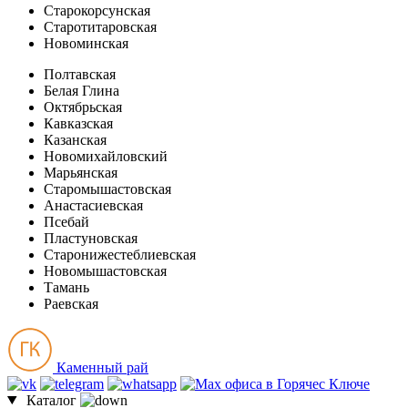
Старокорсунская
Старотитаровская
Новоминская
Полтавская
Белая Глина
Октябрьская
Кавказская
Казанская
Новомихайловский
Марьянская
Старомышастовская
Анастасиевская
Псебай
Пластуновская
Старонижестеблиевская
Новомышастовская
Тамань
Раевская
Каменный рай
Каталог