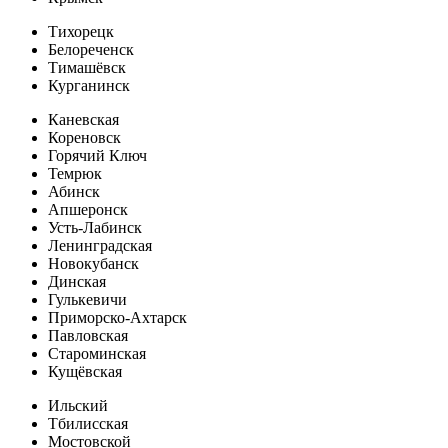
Тихорецк
Белореченск
Тимашёвск
Курганинск
Каневская
Кореновск
Горячий Ключ
Темрюк
Абинск
Апшеронск
Усть-Лабинск
Ленинградская
Новокубанск
Динская
Гулькевичи
Приморско-Ахтарск
Павловская
Староминская
Кущёвская
Ильский
Тбилисская
Мостовской