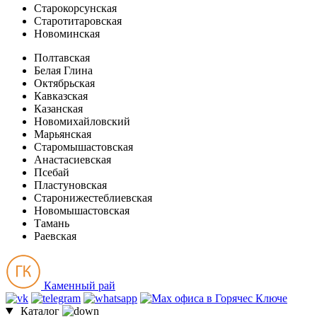
Старокорсунская
Старотитаровская
Новоминская
Полтавская
Белая Глина
Октябрьская
Кавказская
Казанская
Новомихайловский
Марьянская
Старомышастовская
Анастасиевская
Псебай
Пластуновская
Старонижестеблиевская
Новомышастовская
Тамань
Раевская
Каменный рай
Каталог