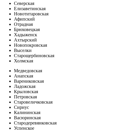
Северская
Елизаветинская
Новотитаровская
Афипский
Отрадная
Брюховецкая
Хадыженск
Ахтырский
Новопокровская
Выселки
Старощербиновская
Холмская
Медведовская
Анапская
Варениковская
Ладожская
Крыловская
Петровская
Старовеличковская
Сириус
Калининская
Васюринская
Стародеревянковская
Успенское