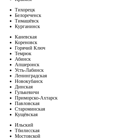
Тихорецк
Белореченск
Тимашёвск
Курганинск
Каневская
Кореновск
Горячий Ключ
Темрюк
Абинск
Апшеронск
Усть-Лабинск
Ленинградская
Новокубанск
Динская
Гулькевичи
Приморско-Ахтарск
Павловская
Староминская
Кущёвская
Ильский
Тбилисская
Мостовской