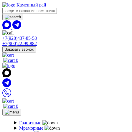
Каменный рай
+7(928)437-85-58
+7(900)22-99-882
Заказать звонок
0
0
Гранитные
Мраморные