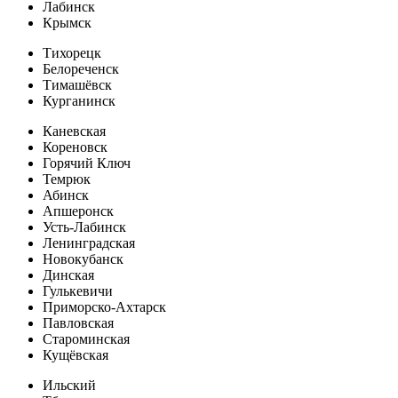
Лабинск
Крымск
Тихорецк
Белореченск
Тимашёвск
Курганинск
Каневская
Кореновск
Горячий Ключ
Темрюк
Абинск
Апшеронск
Усть-Лабинск
Ленинградская
Новокубанск
Динская
Гулькевичи
Приморско-Ахтарск
Павловская
Староминская
Кущёвская
Ильский