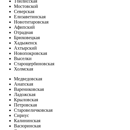
Тбилисская
Мостовской
Северская
Елизаветинская
Новотитаровская
Афипский
Отрадная
Брюховецкая
Хадыженск
Ахтырский
Новопокровская
Выселки
Старощербиновская
Холмская
Медведовская
Анапская
Варениковская
Ладожская
Крыловская
Петровская
Старовеличковская
Сириус
Калининская
Васюринская