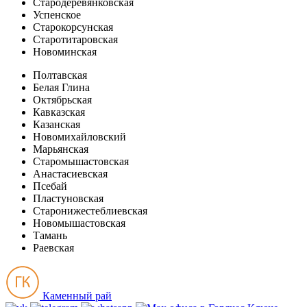
Стародеревянковская
Успенское
Старокорсунская
Старотитаровская
Новоминская
Полтавская
Белая Глина
Октябрьская
Кавказская
Казанская
Новомихайловский
Марьянская
Старомышастовская
Анастасиевская
Псебай
Пластуновская
Старонижестеблиевская
Новомышастовская
Тамань
Раевская
Каменный рай