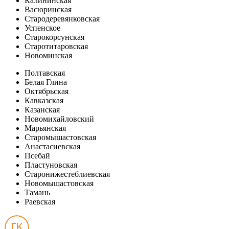
Калининская
Васюринская
Стародеревянковская
Успенское
Старокорсунская
Старотитаровская
Новоминская
Полтавская
Белая Глина
Октябрьская
Кавказская
Казанская
Новомихайловский
Марьянская
Старомышастовская
Анастасиевская
Псебай
Пластуновская
Старонижестеблиевская
Новомышастовская
Тамань
Раевская