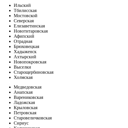
Ильский
Тбилисская
Мостовской
Северская
Елизаветинская
Новотитаровская
Афипский
Отрадная
Брюховецкая
Хадыженск
Ахтырский
Новопокровская
Выселки
Старощербиновская
Холмская
Медведовская
Анапская
Варениковская
Ладожская
Крыловская
Петровская
Старовеличковская
Сириус