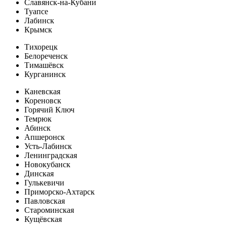
Славянск-на-Кубани
Туапсе
Лабинск
Крымск
Тихорецк
Белореченск
Тимашёвск
Курганинск
Каневская
Кореновск
Горячий Ключ
Темрюк
Абинск
Апшеронск
Усть-Лабинск
Ленинградская
Новокубанск
Динская
Гулькевичи
Приморско-Ахтарск
Павловская
Староминская
Кущёвская